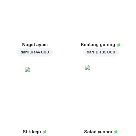
Naget ayam
Kentang goreng
dari
IDR 44.000
dari
IDR 33.000
Stik keju
Salad yunani