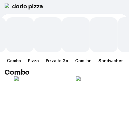
dodo pizza
Combo
Pizza
Pizza to Go
Camilan
Sandwiches
Combo