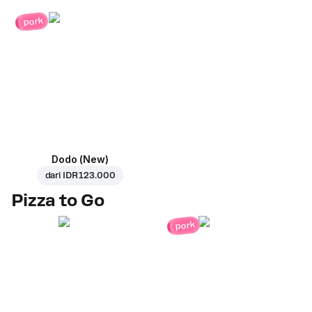
pork
Dodo (New)
dari
IDR 123.000
Pizza to Go
pork