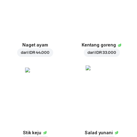
Naget ayam
Kentang goreng
dari
IDR 44.000
dari
IDR 33.000
Stik keju
Salad yunani