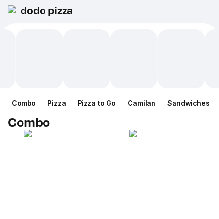
dodo pizza
Combo
Pizza
Pizza to Go
Camilan
Sandwiches
Combo