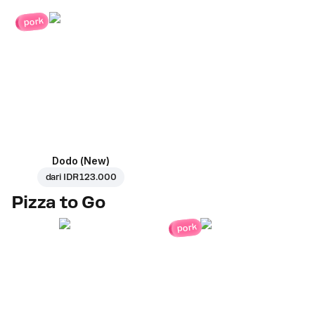
pork
Dodo (New)
dari
IDR 123.000
Pizza to Go
pork