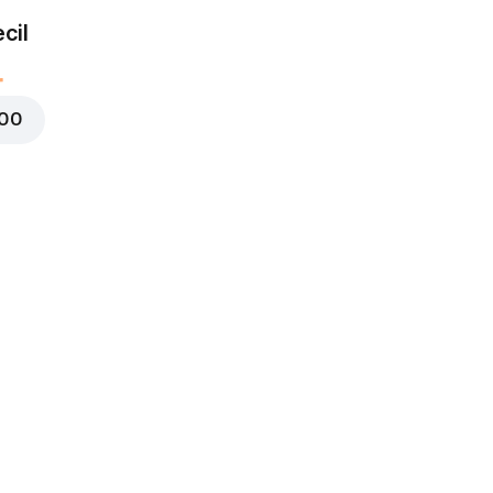
Ham
cil
DR 25.000
000