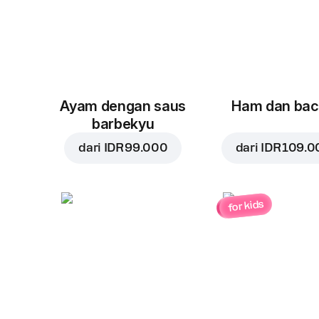
Ayam dengan saus
Ham dan ba
barbekyu
dari
IDR 99.000
dari
IDR 109.0
for kids