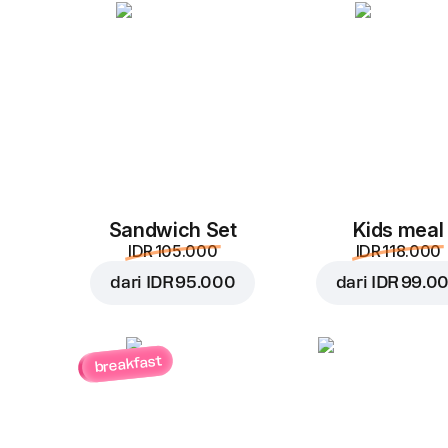
Sandwich Set
Kids meal
IDR 105.000
IDR 118.000
dari
IDR 95.000
dari
IDR 99.0
breakfast