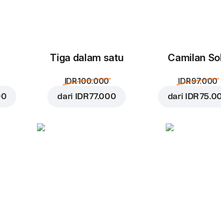
Tiga dalam satu
Camilan So
Bacon
Tomatoes
F
IDR 100.000
IDR 97.000
IDR 25.000
IDR 22.000
I
00
dari
IDR 77.000
dari
IDR 75.0
Red onion
Feta
IDR 22.000
IDR 29.000
I