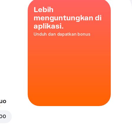
Lebih
menguntungkan di
aplikasi.
Unduh dan dapatkan bonus
lla
,
ah
,
35 cm
is
uo
000