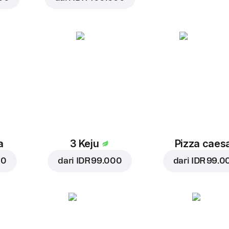
a
3 Keju
Pizza caes
00
dari
IDR 99.000
dari
IDR 99.0