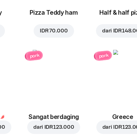
y
Pizza Teddy ham
Half & half p
IDR 70.000
dari
IDR 148.
pork
pork
Sangat berdaging
Greece
00
dari
IDR 123.000
dari
IDR 123.