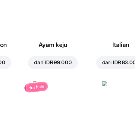
con
Ayam keju
Italian
00
dari
IDR 99.000
dari
IDR 83.0
for kids