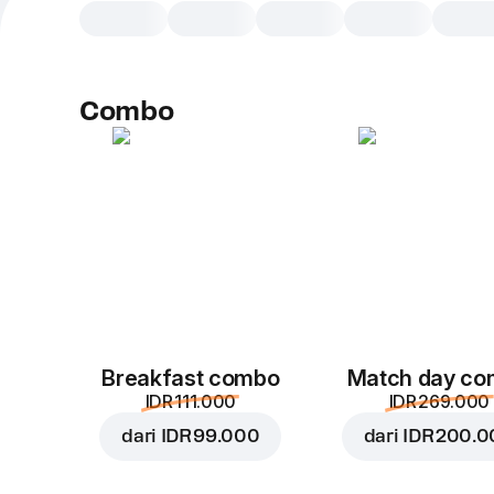
Combo
Breakfast combo
Match day c
IDR 111.000
IDR 269.000
dari
IDR 99.000
dari
IDR 200.