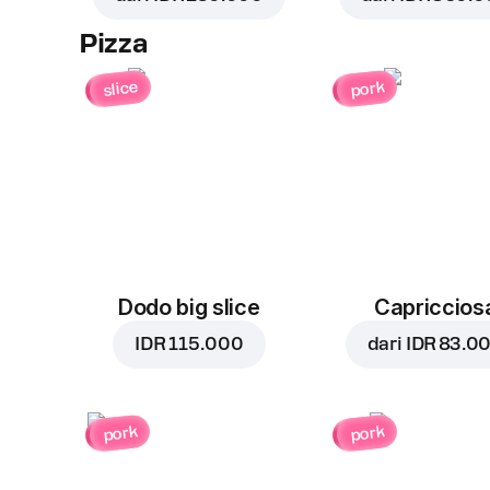
Pizza
slice
pork
Dodo big slice
Capriccios
IDR 115.000
dari
IDR 83.0
pork
pork