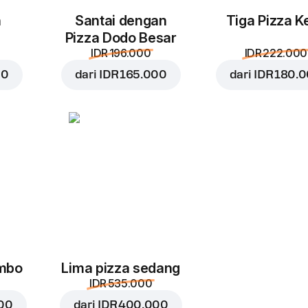
Jalapeno
Cheddar
n
Santai dengan
Tiga Pizza Ke
IDR 22.000
IDR 29.000
I
Pizza Dodo Besar
IDR 196.000
IDR 222.000
00
dari
IDR 165.000
dari
IDR 180.
Oregano
IDR 11.000
umbo
Lima pizza sedang
IDR 535.000
000
dari
IDR 400.000