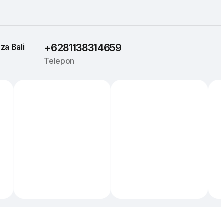
za 
Bali
+6281138314659
Telepon