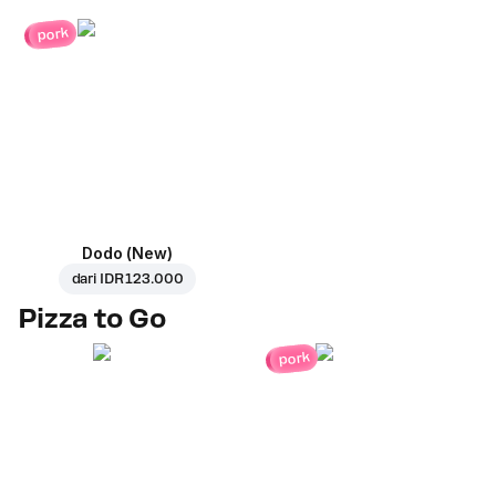
pork
Dodo (New)
dari
IDR 123.000
Pizza to Go
pork