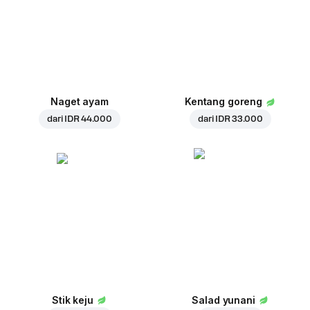
Naget ayam
Kentang goreng
dari
IDR 44.000
dari
IDR 33.000
Stik keju
Salad yunani