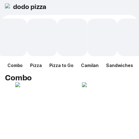
dodo pizza
Combo
Pizza
Pizza to Go
Camilan
Sandwiches
Combo