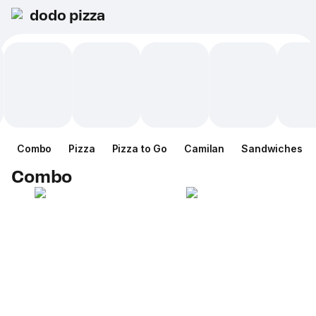
dodo pizza
Combo
Pizza
Pizza to Go
Camilan
Sandwiches
Combo