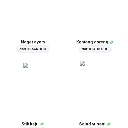
Naget ayam
Kentang goreng
dari
IDR 44.000
dari
IDR 33.000
Stik keju
Salad yunani