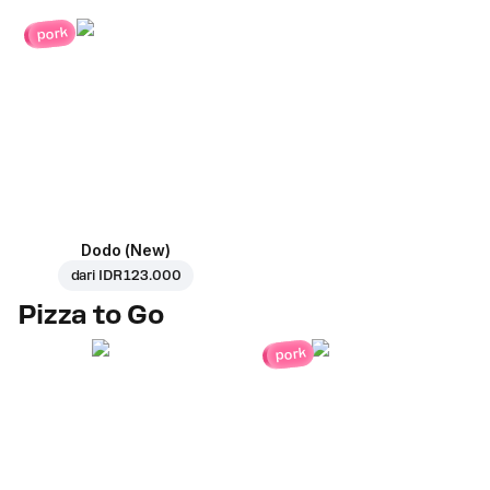
pork
Dodo (New)
dari
IDR 123.000
Pizza to Go
pork