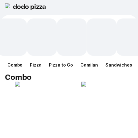
dodo pizza
Combo
Pizza
Pizza to Go
Camilan
Sandwiches
Combo