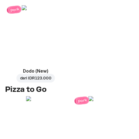
pork
Dodo (New)
dari
IDR 123.000
Pizza to Go
pork