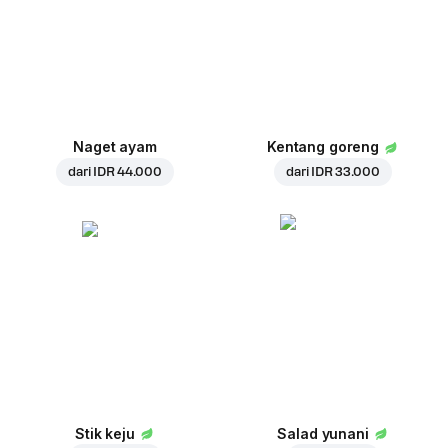
Naget ayam
Kentang goreng
dari
IDR 44.000
dari
IDR 33.000
Stik keju
Salad yunani