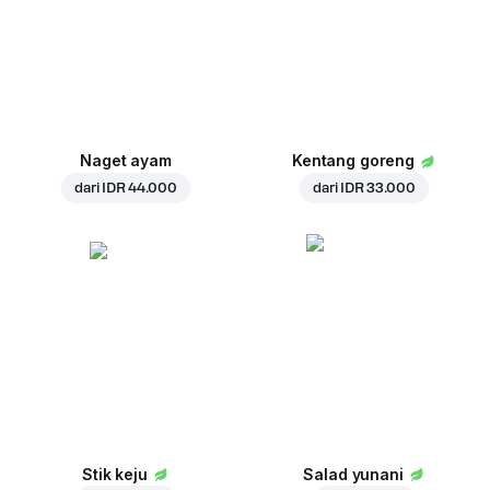
Naget ayam
Kentang goreng
dari
IDR 44.000
dari
IDR 33.000
Stik keju
Salad yunani