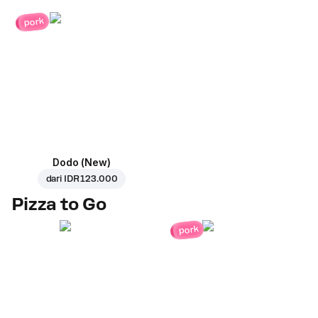
pork
Dodo (New)
dari
IDR 123.000
Pizza to Go
pork