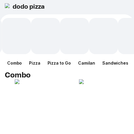
dodo pizza
Combo
Pizza
Pizza to Go
Camilan
Sandwiches
Combo