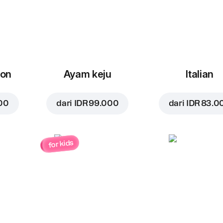
con
Ayam keju
Italian
00
dari
IDR 99.000
dari
IDR 83.0
for kids