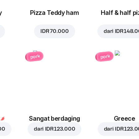
y
Pizza Teddy ham
Half & half p
IDR 70.000
dari
IDR 148.
pork
pork
Sangat berdaging
Greece
00
dari
IDR 123.000
dari
IDR 123.