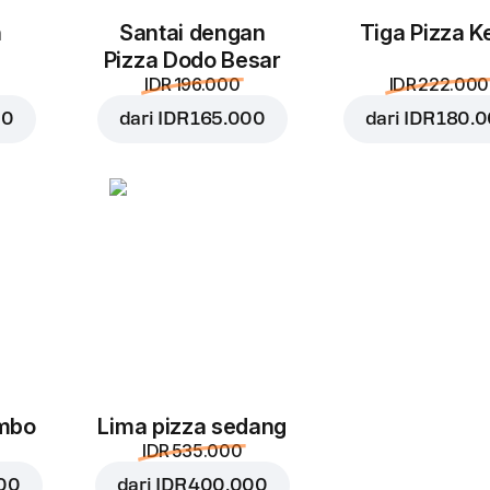
n
Santai dengan
Tiga Pizza Ke
Pizza Dodo Besar
IDR 196.000
IDR 222.000
00
dari
IDR 165.000
dari
IDR 180.
umbo
Lima pizza sedang
IDR 535.000
000
dari
IDR 400.000