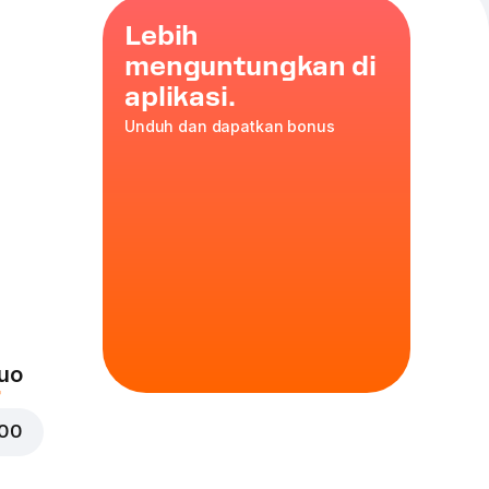
Lebih
menguntungkan di
aplikasi.
Unduh dan dapatkan bonus
kerak
cs
uo
000