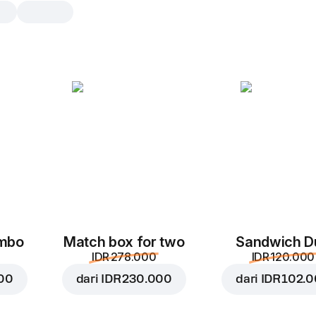
Fondant
1 pc, 75 g
Makanan penutup Perancis dengan 
renyah dan isian coklat cair
1 pc
2 p
ombo
Match box for two
Sandwich D
IDR 278.000
IDR 120.000
000
dari
IDR 230.000
dari
IDR 102.