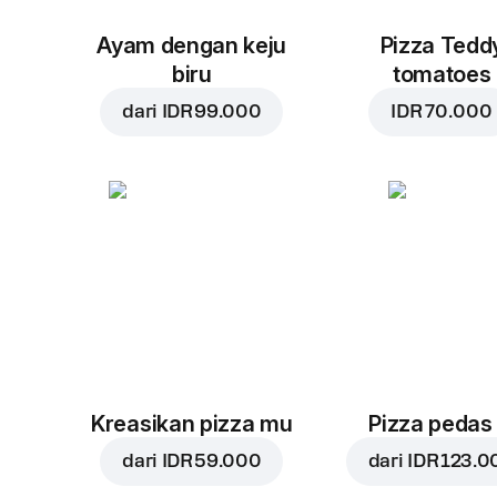
Ayam dengan keju
Pizza Tedd
biru
tomatoes
dari
IDR 99.000
IDR 70.000
Kreasikan pizza mu
Pizza pedas
dari
IDR 59.000
dari
IDR 123.0