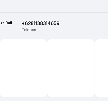
za 
Bali
+6281138314659
Telepon