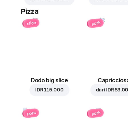
Pizza
slice
pork
Dodo big slice
Capriccios
IDR 115.000
dari
IDR 83.0
pork
pork