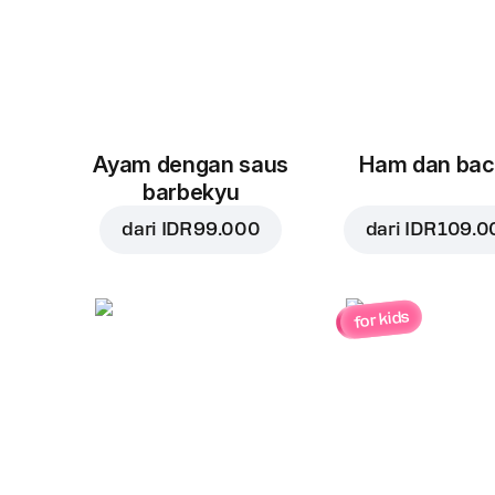
Ayam dengan saus
Ham dan ba
barbekyu
dari
IDR 99.000
dari
IDR 109.0
for kids