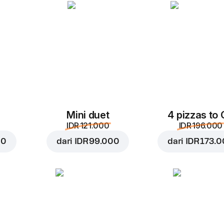
Ke keranjang
IDR 57.0
Mini duet
4 pizzas to
IDR 121.000
IDR 196.000
00
dari
IDR 99.000
dari
IDR 173.