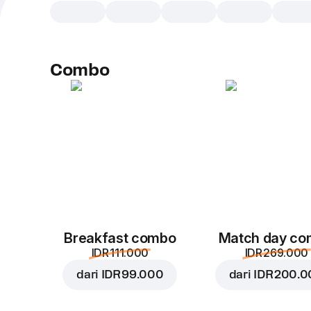
Combo
Breakfast combo
Match day c
IDR 111.000
IDR 269.000
dari
IDR 99.000
dari
IDR 200.