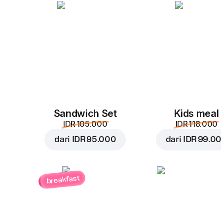
Sandwich Set
Kids meal
IDR 105.000
IDR 118.000
dari
IDR 95.000
dari
IDR 99.0
breakfast