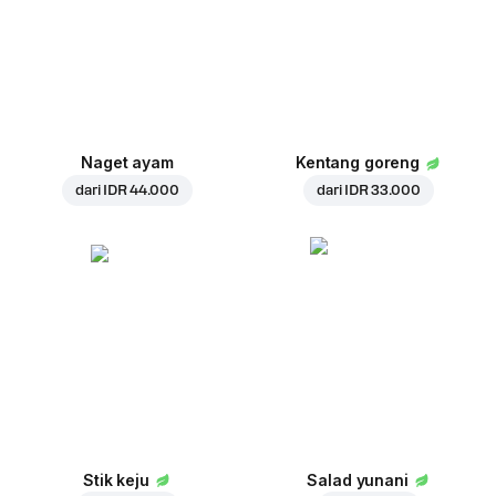
Naget ayam
Kentang goreng
dari
IDR 44.000
dari
IDR 33.000
Stik keju
Salad yunani