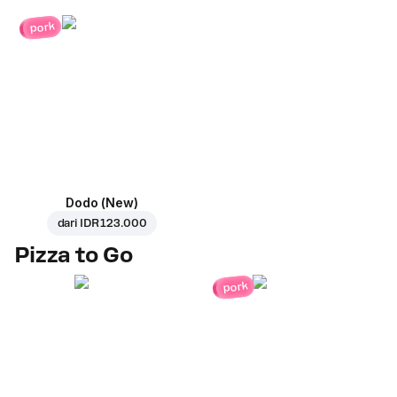
pork
Dodo (New)
dari
IDR 123.000
Pizza to Go
pork