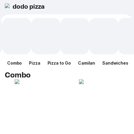
dodo pizza
Combo
Pizza
Pizza to Go
Camilan
Sandwiches
Combo