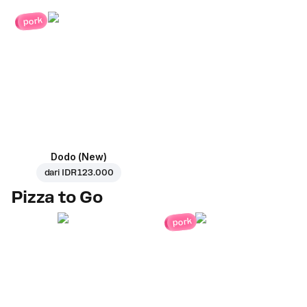
pork
Dodo (New)
dari
IDR 123.000
Pizza to Go
pork