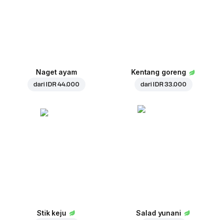
Naget ayam
Kentang goreng
dari
IDR 44.000
dari
IDR 33.000
Stik keju
Salad yunani