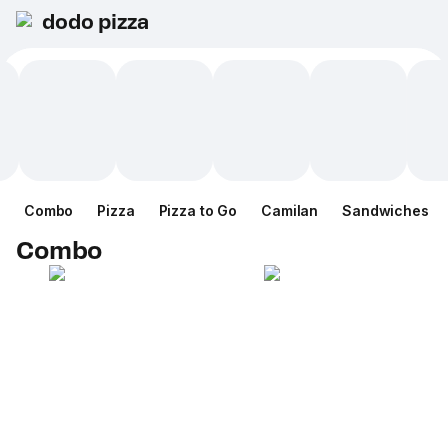
dodo pizza
Combo
Pizza
Pizza to Go
Camilan
Sandwiches
Combo