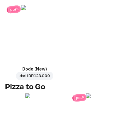
pork
Dodo (New)
dari
IDR 123.000
Pizza to Go
pork