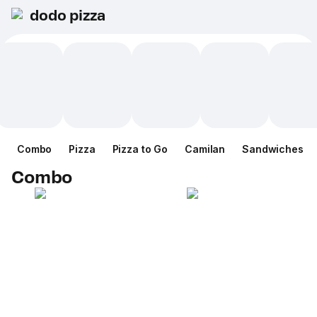
dodo pizza
Combo
Pizza
Pizza to Go
Camilan
Sandwiches
Combo