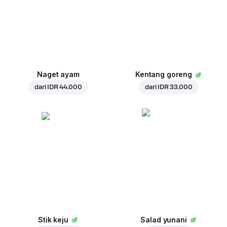
Naget ayam
Kentang goreng
dari
IDR 44.000
dari
IDR 33.000
Stik keju
Salad yunani