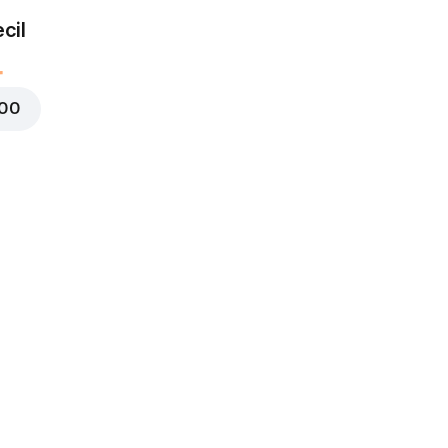
Ham
cil
DR 25.000
000