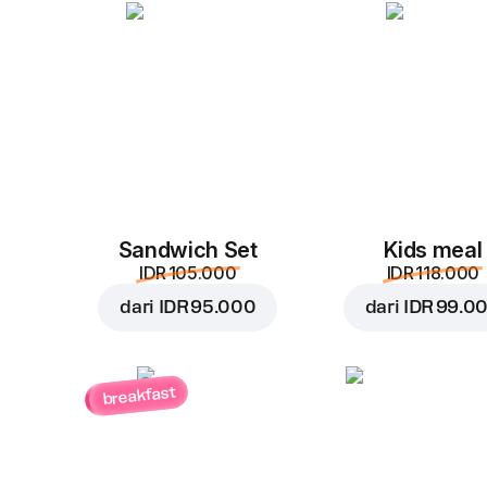
Sandwich Set
Kids meal
IDR 105.000
IDR 118.000
dari
IDR 95.000
dari
IDR 99.0
breakfast