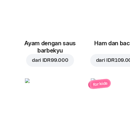
Ayam dengan saus
Ham dan ba
barbekyu
dari
IDR 99.000
dari
IDR 109.0
for kids