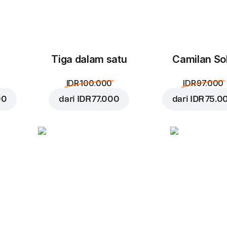
Tiga dalam satu
Camilan So
Bacon
Tomatoes
F
IDR 100.000
IDR 97.000
IDR 25.000
IDR 22.000
I
00
dari
IDR 77.000
dari
IDR 75.0
Red onion
Feta
IDR 22.000
IDR 29.000
I