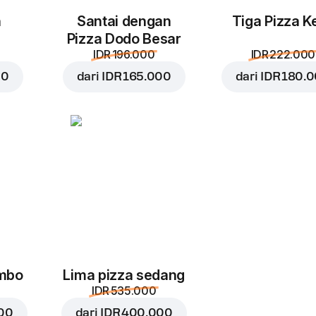
Jalapeno
Cheddar
n
Santai dengan
Tiga Pizza Ke
IDR 22.000
IDR 29.000
I
Pizza Dodo Besar
IDR 196.000
IDR 222.000
00
dari
IDR 165.000
dari
IDR 180.
Oregano
IDR 11.000
umbo
Lima pizza sedang
IDR 535.000
000
dari
IDR 400.000