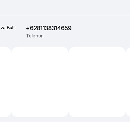
za 
Bali
+6281138314659
Telepon