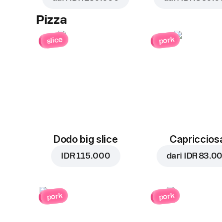
Pizza
slice
pork
Dodo big slice
Capriccios
IDR 115.000
dari
IDR 83.0
pork
pork