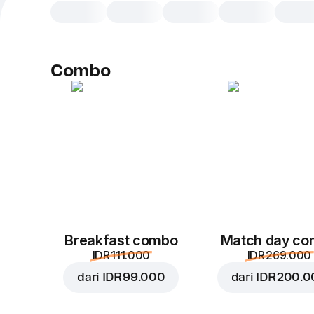
Combo
Breakfast combo
Match day c
IDR 111.000
IDR 269.000
dari
IDR 99.000
dari
IDR 200.