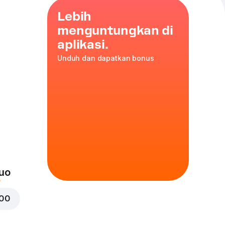
Lebih
menguntungkan di
aplikasi.
Unduh dan dapatkan bonus
,
bawang
jau
,
35 cm
is
uo
000