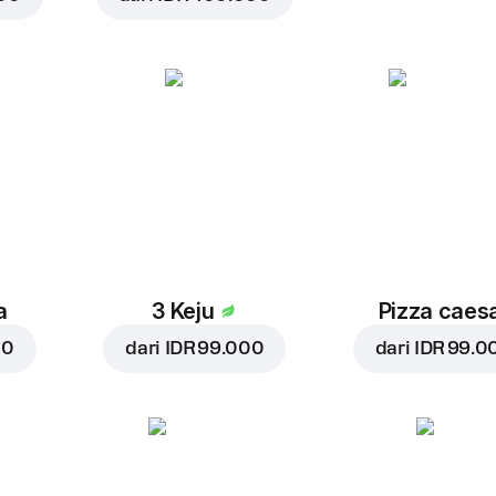
a
3 Keju
Pizza caes
00
dari
IDR 99.000
dari
IDR 99.0