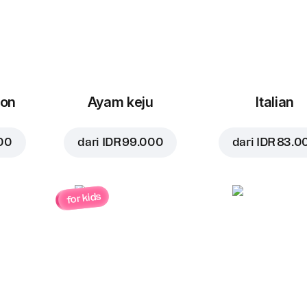
con
Ayam keju
Italian
00
dari
IDR 99.000
dari
IDR 83.0
for kids