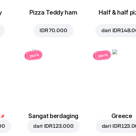
y
Pizza Teddy ham
Half & half p
IDR 70.000
dari
IDR 148.
pork
pork
Sangat berdaging
Greece
00
dari
IDR 123.000
dari
IDR 123.