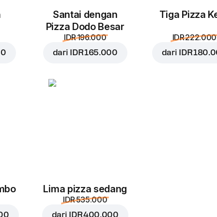
n
Santai dengan
Tiga Pizza Ke
Pizza Dodo Besar
IDR 196.000
IDR 222.000
00
dari
IDR 165.000
dari
IDR 180.
umbo
Lima pizza sedang
IDR 535.000
000
dari
IDR 400.000