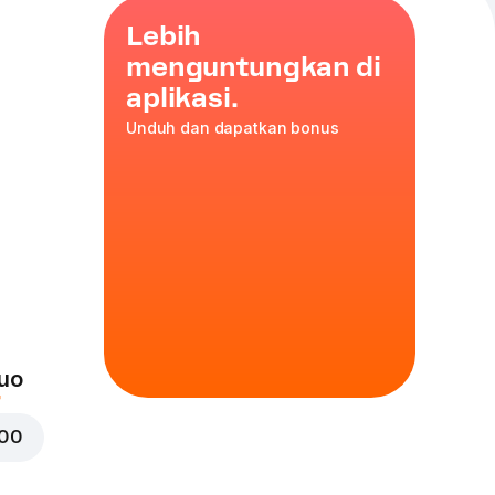
Lebih
menguntungkan di
aplikasi.
Unduh dan dapatkan bonus
adukan
untuk
eh waktu
uo
000