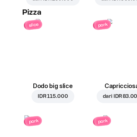
Pizza
slice
pork
Dodo big slice
Capriccios
IDR 115.000
dari
IDR 83.0
pork
pork