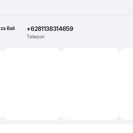
za 
Bali
+6281138314659
Telepon