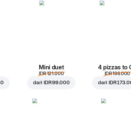
Ke keranjang
IDR 45.0
Mini duet
4 pizzas to
IDR 121.000
IDR 196.000
00
dari
IDR 99.000
dari
IDR 173.