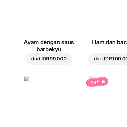
Ayam dengan saus
Ham dan ba
barbekyu
dari
IDR 99.000
dari
IDR 109.0
for kids