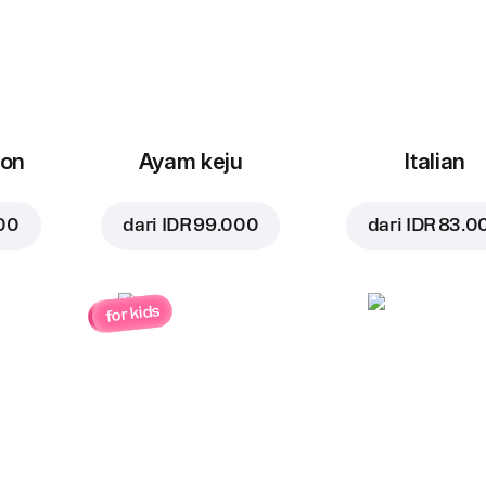
con
Ayam keju
Italian
00
dari
IDR 99.000
dari
IDR 83.0
for kids