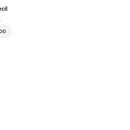
cil
000