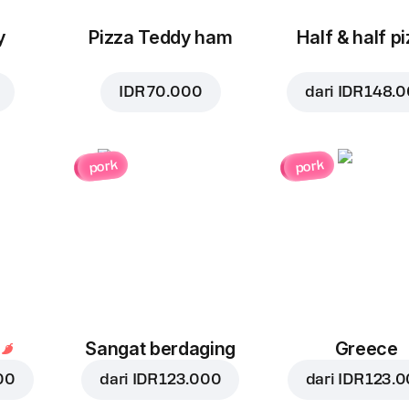
y
Pizza Teddy ham
Half & half p
IDR 70.000
dari
IDR 148.
pork
pork
Sangat berdaging
Greece
00
dari
IDR 123.000
dari
IDR 123.