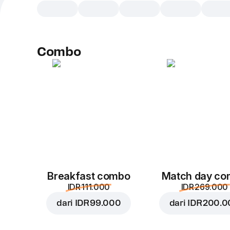
Combo
Breakfast combo
Match day c
IDR 111.000
IDR 269.000
dari
IDR 99.000
dari
IDR 200.