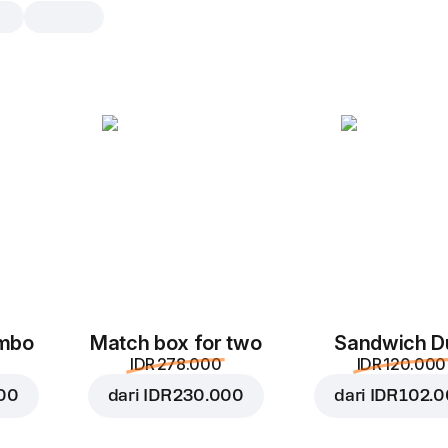
Milkshake vanila
0.3 l, 300 g
Es krim yang kental dan lembut dip
dengan esensi vanilla yang lembut 
suguhan lembut yang tak lekang ol
0.3 l
ombo
Match box for two
Sandwich D
IDR 278.000
IDR 120.000
000
dari
IDR 230.000
dari
IDR 102.