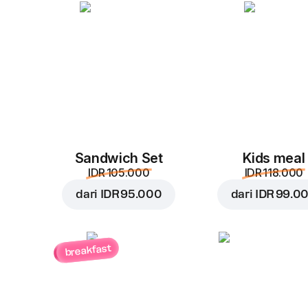
Sandwich Set
Kids meal
IDR 105.000
IDR 118.000
dari
IDR 95.000
dari
IDR 99.0
breakfast