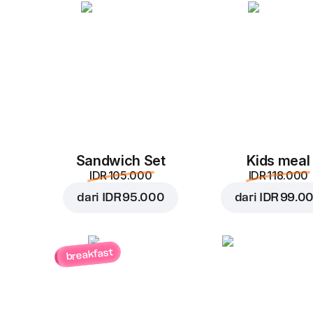
Sandwich Set
Kids meal
IDR 105.000
IDR 118.000
dari
IDR 95.000
dari
IDR 99.0
breakfast