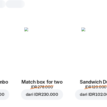
Air mineral
0.6 l
0.6 l
ombo
Match box for two
Sandwich D
IDR 278.000
IDR 120.000
000
dari
IDR 230.000
dari
IDR 102.