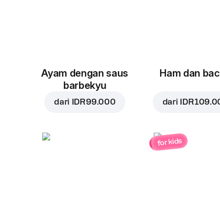
Ayam dengan saus
Ham dan ba
barbekyu
dari
IDR 99.000
dari
IDR 109.0
for kids