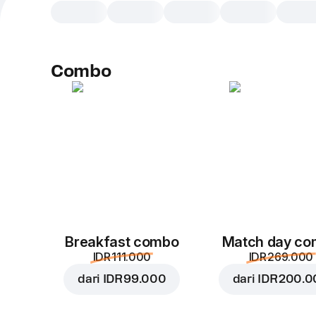
Combo
Breakfast combo
Match day c
IDR 111.000
IDR 269.000
dari
IDR 99.000
dari
IDR 200.