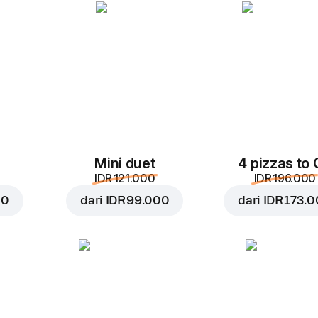
Ke keranjang
IDR 10.0
Mini duet
4 pizzas to
IDR 121.000
IDR 196.000
00
dari
IDR 99.000
dari
IDR 173.