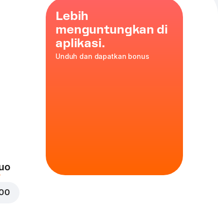
Lebih
menguntungkan di
aplikasi.
Unduh dan dapatkan bonus
uo
000