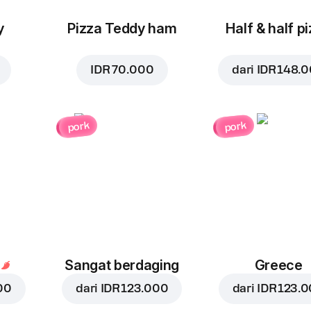
y
Pizza Teddy ham
Half & half p
IDR 70.000
dari
IDR 148.
pork
pork
Sangat berdaging
Greece
00
dari
IDR 123.000
dari
IDR 123.