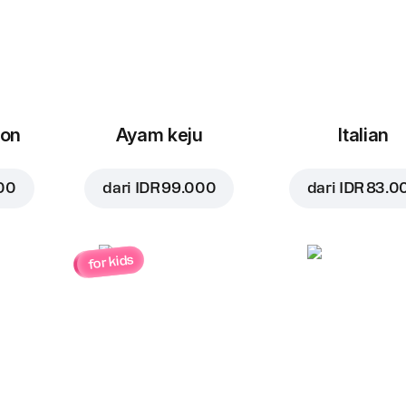
con
Ayam keju
Italian
00
dari
IDR 99.000
dari
IDR 83.0
for kids