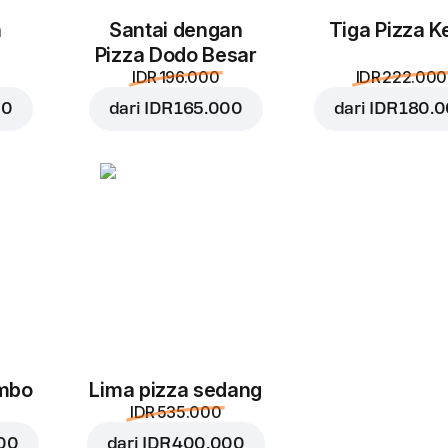
n
Santai dengan
Tiga Pizza Ke
Pizza Dodo Besar
IDR 196.000
IDR 222.000
00
dari
IDR 165.000
dari
IDR 180.
umbo
Lima pizza sedang
IDR 535.000
000
dari
IDR 400.000