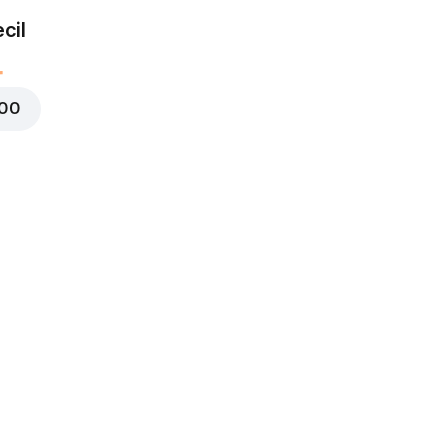
cil
000