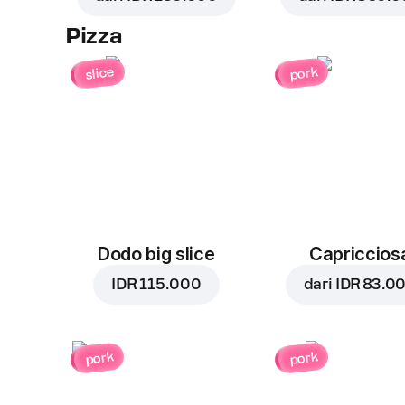
Pizza
slice
pork
Dodo big slice
Capriccios
IDR 115.000
dari
IDR 83.0
pork
pork