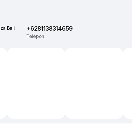
za 
Bali
+6281138314659
Telepon