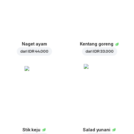
Naget ayam
Kentang goreng
dari
IDR 44.000
dari
IDR 33.000
Stik keju
Salad yunani