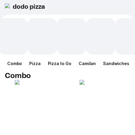
dodo pizza
Combo
Pizza
Pizza to Go
Camilan
Sandwiches
Combo