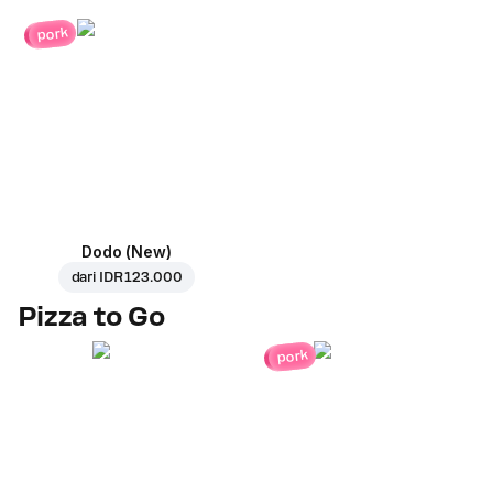
pork
Dodo (New)
dari
IDR 123.000
Pizza to Go
pork