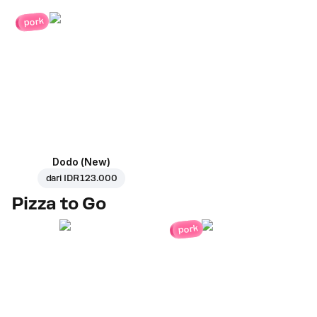
pork
Dodo (New)
dari
IDR 123.000
Pizza to Go
pork