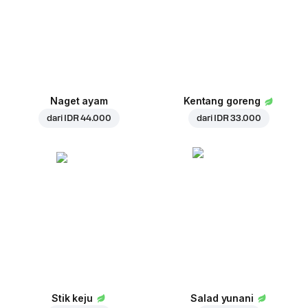
Naget ayam
Kentang goreng
dari
IDR 44.000
dari
IDR 33.000
Stik keju
Salad yunani