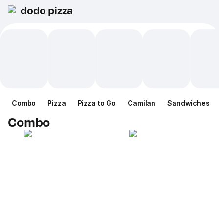
dodo pizza
Combo
Pizza
Pizza to Go
Camilan
Sandwiches
Combo